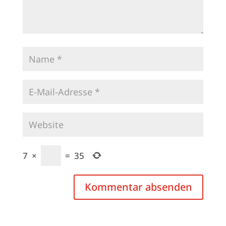
7
×
=
35